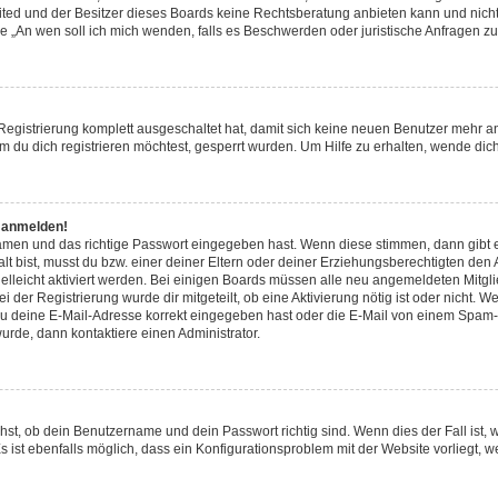
ited und der Besitzer dieses Boards keine Rechtsberatung anbieten kann und nicht
Frage „An wen soll ich mich wenden, falls es Beschwerden oder juristische Anfragen
 Registrierung komplett ausgeschaltet hat, damit sich keine neuen Benutzer mehr 
 du dich registrieren möchtest, gesperrt wurden. Um Hilfe zu erhalten, wende dich
t anmelden!
namen und das richtige Passwort eingegeben hast. Wenn diese stimmen, dann gibt
lt bist, musst du bzw. einer deiner Eltern oder deiner Erziehungsberechtigten den
 vielleicht aktiviert werden. Bei einigen Boards müssen alle neu angemeldeten Mitgl
ei der Registrierung wurde dir mitgeteilt, ob eine Aktivierung nötig ist oder nicht. W
 deine E-Mail-Adresse korrekt eingegeben hast oder die E-Mail von einem Spam-Fil
rde, dann kontaktiere einen Administrator.
hst, ob dein Benutzername und dein Passwort richtig sind. Wenn dies der Fall ist,
s ist ebenfalls möglich, dass ein Konfigurationsproblem mit der Website vorliegt, w