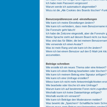
Ich habe mein Passwort vergessen!
Warum werde ich automatisch abgemeldet?
Wozu ist die „Alle Cookies des Boards löschen“-Fun
Benutzerpräferenzen und -einstellungen
Wie kann ich meine Einstellungen ändern?
Wie kann ich verhindern, dass mein Benutzername in
Die Forenuhr geht falsch!
Ich habe die Zeitzone eingestellt, aber die Forenuhr 
Meine Sprache steht auf diesem Board nicht zur Aus
Was sind das für Bilder, die bei meinem Benutzern
Wie verwende ich einen Avatar?
Was ist mein Rang und wie kann ich ihn ändern?
Wenn ich bei einem Benutzer auf den E-Mail-Link klic
anzumelden.
Beiträge schreiben
Wie erstelle ich ein neues Thema oder eine Antwort?
Wie kann ich einen Beitrag bearbeiten oder löschen?
Wie kann ich meinem Beitrag eine Signatur anfügen?
Wie kann ich eine Umfrage erstellen?
Wieso kann ich nicht mehr Antwortmöglichkeiten erst
Wie bearbeite oder lösche ich eine Umfrage?
Warum kann ich auf bestimmte Foren nicht zugreife
Weshalb kann ich keine Dateianhänge anfügen?
Weshalb wurde ich verwarnt?
Wie kann ich Beiträge den Moderatoren melden?
Was bewirkt die „Speichern“-Schaltfläche beim Schre
Warum muss mein Beitrag erst freigegeben werden?