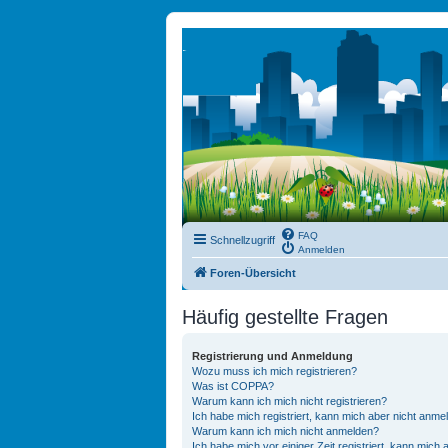
FAQ
Schnellzugriff
Anmelden
Foren-Übersicht
Häufig gestellte Fragen
Registrierung und Anmeldung
Wozu muss ich mich registrieren?
Was ist COPPA?
Warum kann ich mich nicht registrieren?
Ich habe mich registriert, kann mich aber nicht anme
Warum kann ich mich nicht anmelden?
Ich habe mich vor einiger Zeit registriert, kann mich