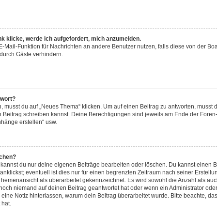
nk klicke, werde ich aufgefordert, mich anzumelden.
 E-Mail-Funktion für Nachrichten an andere Benutzer nutzen, falls diese von der Bo
urch Gäste verhindern.
twort?
musst du auf „Neues Thema“ klicken. Um auf einen Beitrag zu antworten, musst du
en Beitrag schreiben kannst. Deine Berechtigungen sind jeweils am Ende der Foren- 
nhänge erstellen“ usw.
schen?
, kannst du nur deine eigenen Beiträge bearbeiten oder löschen. Du kannst einen 
nklickst; eventuell ist dies nur für einen begrenzten Zeitraum nach seiner Erstel
r Themenansicht als überarbeitet gekennzeichnet. Es wird sowohl die Anzahl als auc
 noch niemand auf deinen Beitrag geantwortet hat oder wenn ein Administrator oder
n, eine Notiz hinterlassen, warum dein Beitrag überarbeitet wurde. Bitte beachte, d
 hat.