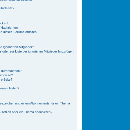
tartseite?
icken!
 Nachrichten!
ed dieses Forums erhalten!
 ignorierten Mitglieder?
e oder zur Liste der ignorierten Mitglieder hinzufügen
?
n durchsuchen?
gebnisse?
e Seite?
hemen finden?
esezeichen und einem Abonnements für ein Thema
a setzen oder ein Thema abonnieren?