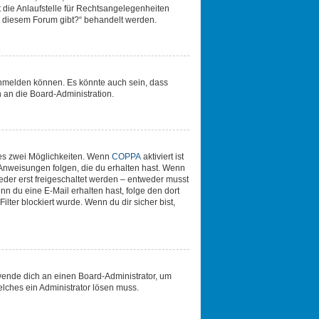
 die Anlaufstelle für Rechtsangelegenheiten
 zu diesem Forum gibt?“ behandelt werden.
anmelden können. Es könnte auch sein, dass
 an die Board-Administration.
 es zwei Möglichkeiten. Wenn
COPPA
aktiviert ist
 Anweisungen folgen, die du erhalten hast. Wenn
ieder erst freigeschaltet werden – entweder musst
enn du eine E-Mail erhalten hast, folge den dort
ter blockiert wurde. Wenn du dir sicher bist,
 wende dich an einen Board-Administrator, um
elches ein Administrator lösen muss.