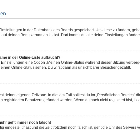
gen
e Einstellungen in der Datenbank des Boards gespeichert. Um diese zu ändern, gehe
 auf deinen Benutzernamen klickst. Dort kannst du alle deine Einstellungen änder
me in der Online-Liste auftaucht?
n Einstellungen eine Option „Meinen Online-Status während dieser Sitzung verberg
deinen Online-Status sehen. Du wirst dann als unsichtbarer Besucher gezählt.
cht deiner eigenen Zeitzone. In diesem Fall solltest du im „Persönlichen Bereich“ d
on registrierten Benutzern geändert werden. Wenn du noch nicht registriert bist, ist d
enuhr geht immer noch falsch!
tig eingestellt hast und die Zeit trotzdem noch falsch ist, geht die Uhr des Servers v