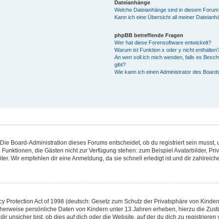
Dateianhänge
Welche Dateianhänge sind in diesem Forum
Kann ich eine Übersicht all meiner Dateianh
phpBB betreffende Fragen
Wer hat diese Forensoftware entwickelt?
Warum ist Funktion x oder y nicht enthalten
An wen soll ich mich wenden, falls es Besc
gibt?
Wie kann ich einen Administrator des Board
Die Board-Administration dieses Forums entscheidet, ob du registriert sein musst, u
iche Funktionen, die Gästen nicht zur Verfügung stehen: zum Beispiel Avatarbilder, P
ter. Wir empfehlen dir eine Anmeldung, da sie schnell erledigt ist und dir zahlreiche 
 Protection Act of 1998 (deutsch: Gesetz zum Schutz der Privatsphäre von Kindern 
icherweise persönliche Daten von Kindern unter 13 Jahren erheben, hierzu die Zu
unsicher bist, ob dies auf dich oder die Website, auf der du dich zu registrieren ve