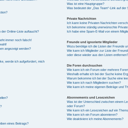
Was ist eine Hauptgruppe?
Was bedeutet der „Das Team“-Link auf der S
ktion?
Private Nachrichten
Ich kann keine Privaten Nachrichten versch
Ich bekomme ständig unerwünschte Private
 der Online-Liste auftaucht?
Ich habe eine Spam-E-Mail von einem Mitgli
geht immer noch falsch!
Freunde und ignorierte Mitglieder
wahl!
Wozu benötige ich die Listen der Freunde und
amen angezeigt werden?
Wie kann ich Mitglieder zur Liste der Freund
oder diese wieder aus den Listen entfernen
ke, werde ich aufgefordert, mich
Die Foren durchsuchen
Wie kann ich ein Forum oder mehrere Fore
Weshalb erhalte ich bei der Suche keine Er
Warum bekomme ich bei der Suche eine leer
Wie kann ich nach Mitgliedern suchen?
Wie kann ich meine eigenen Beiträge und T
Abonnements und Lesezeichen
ellen?
Was ist der Unterschied zwischen einem L
oder Forum?
n?
Wie kann ich ein Lesezeichen auf ein Them
Wie kann ich ein Forum abonnieren?
Wie deaktiviere ich meine Abonnements?
iben eines Beitrags?