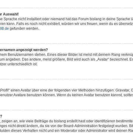
ur Auswahl!
e Sprache nicht installiert oder niemand hat das Forum bislang in deine Sprache üb
ieren kann. Falls es noch nicht existiert, würden wir uns freuen, wenn du es übers
BB.de
gefunden werden.
tzernamen angezeigt werden?
inem Benutzernamen stehen. Eines dieser Bilder ist meist mit deinem Rang verknüpf
um angeben. Das andere, meist größere, Bild wird auch als „Avatar“ bezeichnet. Es
zer unterschiedlich ist.
„Profil“ einen Avatar über eine der folgenden vier Methoden hinzufügen: Gravatar,
enutzer Avatare benutzen können. Wenn du keinen Avatar benutzen kannst, solltest
n?
igen an, wie viele Beiträge du bislang erstellt hast oder identifizieren bestimm
s nicht direkt ändern, da sie von der Board-Administration festgelegt wurden. Bit
lden dieses Verhalten nicht und ein Moderator oder Administrator wird deinen R