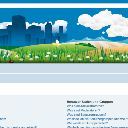
Benutzer-Stufen und Gruppen
Was sind Administratoren?
Was sind Moderatoren?
Was sind Benutzergruppen?
lden!
Wo finde ich die Benutzergruppen und wie tre
Wie werde ich Gruppenleiter?
 aber nicht mehr anmelden?!
Weshalb werden verschiedene Benutzergrupp