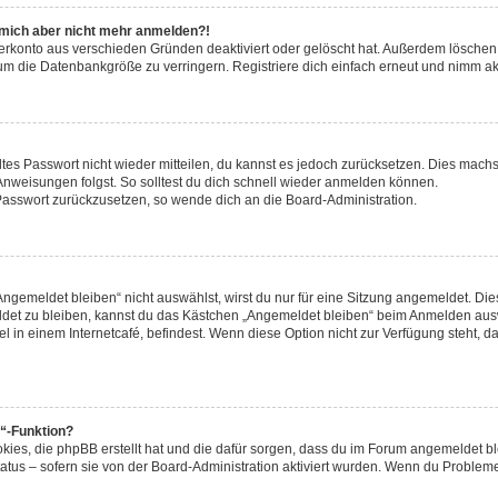
nn mich aber nicht mehr anmelden?!
zerkonto aus verschieden Gründen deaktiviert oder gelöscht hat. Außerdem löschen 
um die Datenbankgröße zu verringern. Registriere dich einfach erneut und nimm akt
altes Passwort nicht wieder mitteilen, du kannst es jedoch zurücksetzen. Dies machs
nweisungen folgst. So solltest du dich schnell wieder anmelden können.
n Passwort zurückzusetzen, so wende dich an die Board-Administration.
gemeldet bleiben“ nicht auswählst, wirst du nur für eine Sitzung angemeldet. Die
det zu bleiben, kannst du das Kästchen „Angemeldet bleiben“ beim Anmelden ausw
l in einem Internetcafé, befindest. Wenn diese Option nicht zur Verfügung steht, d
n“-Funktion?
okies, die phpBB erstellt hat und die dafür sorgen, dass du im Forum angemeldet 
atus – sofern sie von der Board-Administration aktiviert wurden. Wenn du Problem