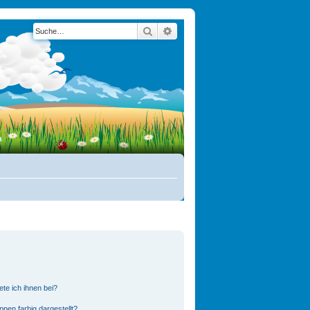
Suche
Erweiterte Suche
te ich ihnen bei?
en farbig dargestellt?