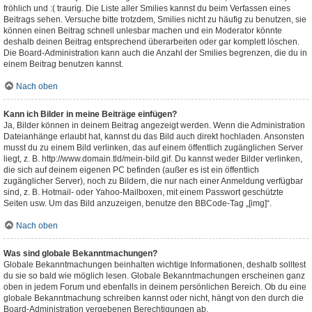
fröhlich und :( traurig. Die Liste aller Smilies kannst du beim Verfassen eines
Beitrags sehen. Versuche bitte trotzdem, Smilies nicht zu häufig zu benutzen, sie
können einen Beitrag schnell unlesbar machen und ein Moderator könnte
deshalb deinen Beitrag entsprechend überarbeiten oder gar komplett löschen.
Die Board-Administration kann auch die Anzahl der Smilies begrenzen, die du in
einem Beitrag benutzen kannst.
Nach oben
Kann ich Bilder in meine Beiträge einfügen?
Ja, Bilder können in deinem Beitrag angezeigt werden. Wenn die Administration
Dateianhänge erlaubt hat, kannst du das Bild auch direkt hochladen. Ansonsten
musst du zu einem Bild verlinken, das auf einem öffentlich zugänglichen Server
liegt, z. B. http://www.domain.tld/mein-bild.gif. Du kannst weder Bilder verlinken,
die sich auf deinem eigenen PC befinden (außer es ist ein öffentlich
zugänglicher Server), noch zu Bildern, die nur nach einer Anmeldung verfügbar
sind, z. B. Hotmail- oder Yahoo-Mailboxen, mit einem Passwort geschützte
Seiten usw. Um das Bild anzuzeigen, benutze den BBCode-Tag „[img]“.
Nach oben
Was sind globale Bekanntmachungen?
Globale Bekanntmachungen beinhalten wichtige Informationen, deshalb solltest
du sie so bald wie möglich lesen. Globale Bekanntmachungen erscheinen ganz
oben in jedem Forum und ebenfalls in deinem persönlichen Bereich. Ob du eine
globale Bekanntmachung schreiben kannst oder nicht, hängt von den durch die
Board-Administration vergebenen Berechtigungen ab.