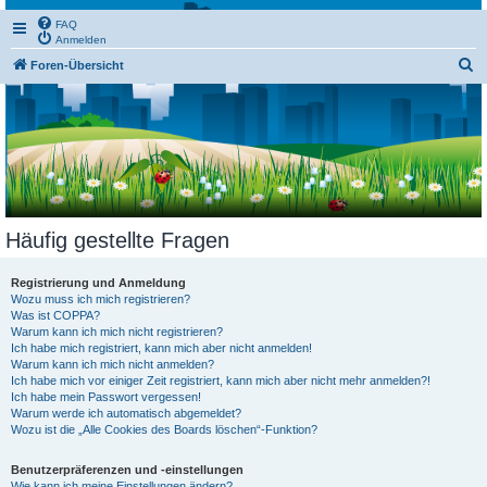
FAQ
Anmelden
S
Foren-Übersicht
u
c
h
e
Häufig gestellte Fragen
Registrierung und Anmeldung
Wozu muss ich mich registrieren?
Was ist COPPA?
Warum kann ich mich nicht registrieren?
Ich habe mich registriert, kann mich aber nicht anmelden!
Warum kann ich mich nicht anmelden?
Ich habe mich vor einiger Zeit registriert, kann mich aber nicht mehr anmelden?!
Ich habe mein Passwort vergessen!
Warum werde ich automatisch abgemeldet?
Wozu ist die „Alle Cookies des Boards löschen“-Funktion?
Benutzerpräferenzen und -einstellungen
Wie kann ich meine Einstellungen ändern?