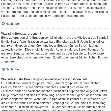
Die Aufgabe der Moderatoren ist es, das Geschehen im Forum zu beobachten.
Sie haben das Recht, in ihrem Bereich Beiträge zu ändern und zu löschen und
Themen zu schließen, zu öffnen, zu verschieben und zu teilen. Üblicherweise
verhindern Moderatoren, dass Mitglieder „offtopic“, d. h. etwas nicht zum Thema
Passendes, oder Beleidigendes bzw. Angreifendes schreiben.
Nach oben
Was sind Benutzergruppen?
Benutzergruppen sind Gruppen von Mitgliedern, die die Mitglieder des Boards in
für die Board-Administration verwaltbare Einheiten aufteilt. Jedes Mitglied kann
mehreren Gruppen angehören und jeder Gruppe können Berechtigungen
zugeteilt werden. Dies erleichtert es den Administratoren, Berechtigungen für
mehrere Benutzer auf einmal zu ändern und sie zum Beispiel zu Moderatoren
eines Bereichs zu machen oder ihnen Zugriff zu einem nichtöffentlichen Forum
zu geben.
Nach oben
Wo finde ich die Benutzergruppen und wie trete ich ihnen bei?
Du findest die Benutzergruppen unter „Benutzergruppen“ im persönlichen
Bereich. Wenn du einer beitreten möchtest, kannst du dies mit der
entsprechenden Schaltfläche machen. Nicht alle Gruppen sind allgemein offen.
Einige erfordern erst eine Freischaltung, andere können geschlossen sein und
weitere sogar versteckt. Wenn die Gruppe offen ist, kannst du ihr einfach durch
die entsprechende Funktion beitreten; verlangt die Gruppe eine Freischaltung,
so kannst du dich für sie bewerben. Ein Gruppenleiter muss daraufhin deinen