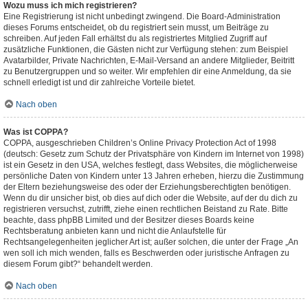
Wozu muss ich mich registrieren?
Eine Registrierung ist nicht unbedingt zwingend. Die Board-Administration
dieses Forums entscheidet, ob du registriert sein musst, um Beiträge zu
schreiben. Auf jeden Fall erhältst du als registriertes Mitglied Zugriff auf
zusätzliche Funktionen, die Gästen nicht zur Verfügung stehen: zum Beispiel
Avatarbilder, Private Nachrichten, E-Mail-Versand an andere Mitglieder, Beitritt
zu Benutzergruppen und so weiter. Wir empfehlen dir eine Anmeldung, da sie
schnell erledigt ist und dir zahlreiche Vorteile bietet.
Nach oben
Was ist COPPA?
COPPA, ausgeschrieben Children’s Online Privacy Protection Act of 1998
(deutsch: Gesetz zum Schutz der Privatsphäre von Kindern im Internet von 1998)
ist ein Gesetz in den USA, welches festlegt, dass Websites, die möglicherweise
persönliche Daten von Kindern unter 13 Jahren erheben, hierzu die Zustimmung
der Eltern beziehungsweise des oder der Erziehungsberechtigten benötigen.
Wenn du dir unsicher bist, ob dies auf dich oder die Website, auf der du dich zu
registrieren versuchst, zutrifft, ziehe einen rechtlichen Beistand zu Rate. Bitte
beachte, dass phpBB Limited und der Besitzer dieses Boards keine
Rechtsberatung anbieten kann und nicht die Anlaufstelle für
Rechtsangelegenheiten jeglicher Art ist; außer solchen, die unter der Frage „An
wen soll ich mich wenden, falls es Beschwerden oder juristische Anfragen zu
diesem Forum gibt?“ behandelt werden.
Nach oben