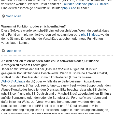
der GNU General Public License, Version 2 (GPL-2.0) veröffentlicht und kann frei
vertrieben werden. Weitere Details findest du
auf der Seite von phpBB Limited
.
Eine deutschsprachige Anlaufstelle ist unter
phpBB.de
zu finden.
Nach oben
Warum ist Funktion x oder y nicht enthalten?
Diese Software wurde von phpBB Limited geschrieben. Wenn du denkst, dass
eine Funktion implementiert werden sollte, dann besuche
phpBB Ideas
, wo du
deine Stimme für bestehende Vorschläge abgeben oder neue Funktionen
vorschlagen kannst.
Nach oben
An wen soll ich mich wenden, falls es Beschwerden oder juristische
Anfragen zu diesem Forum gibt?
Jeder Administrator, der auf der „Das Team“-Seite aufgeführt ist, ist ein
geeigneter Kontakt für deine Beschwerde. Wenn du so keine Antwort erhältst,
solltest du den Besitzer der Domain kontaktieren (führe dazu eine
„WHOIS“-Abfrage
durch) oder — falls diese Seite bei einem kostenlosen
Webhoster wie z. B. Yahoo!, free.fr, funpic.de usw. liegt — den Support oder den
Abuse-Kontakt des betreffenden Dienstes. Bitte beachte, dass phpBB Limited
(phpBB.com) und phpBB Deutschland e. V. (phpBB.de)
absolut keinen Einfluss
auf die Benutzung oder den oder die Benutzer der Forensoftware haben und
dafür in keiner Weise zur Verantwortung herangezogen werden können.
Kontaktiere daher nie phpBB Limited oder phpBB Deutschland e. V. in
Zusammenhang mit jeglichen juristischen Fragen (Unterlassungserklärungen,