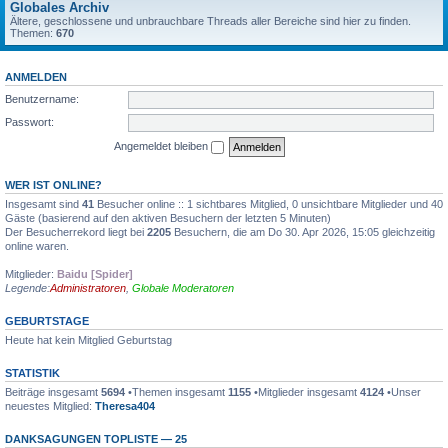
Globales Archiv
Ältere, geschlossene und unbrauchbare Threads aller Bereiche sind hier zu finden.
Themen:
670
ANMELDEN
Benutzername:
Passwort:
Angemeldet bleiben
WER IST ONLINE?
Insgesamt sind
41
Besucher online :: 1 sichtbares Mitglied, 0 unsichtbare Mitglieder und 40
Gäste (basierend auf den aktiven Besuchern der letzten 5 Minuten)
Der Besucherrekord liegt bei
2205
Besuchern, die am Do 30. Apr 2026, 15:05 gleichzeitig
online waren.
Mitglieder:
Baidu [Spider]
Legende:
Administratoren
,
Globale Moderatoren
GEBURTSTAGE
Heute hat kein Mitglied Geburtstag
STATISTIK
Beiträge insgesamt
5694
•Themen insgesamt
1155
•Mitglieder insgesamt
4124
•Unser
neuestes Mitglied:
Theresa404
DANKSAGUNGEN TOPLISTE — 25