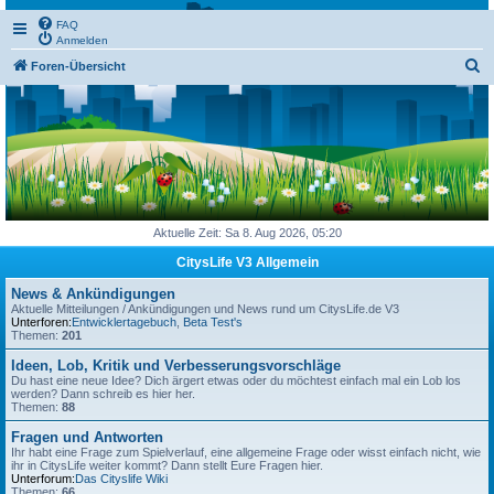
FAQ
Anmelden
S
Foren-Übersicht
u
c
h
e
Aktuelle Zeit: Sa 8. Aug 2026, 05:20
CitysLife V3 Allgemein
News & Ankündigungen
Aktuelle Mitteilungen / Ankündigungen und News rund um CitysLife.de V3
Unterforen:
Entwicklertagebuch
,
Beta Test's
Themen:
201
Ideen, Lob, Kritik und Verbesserungsvorschläge
Du hast eine neue Idee? Dich ärgert etwas oder du möchtest einfach mal ein Lob los
werden? Dann schreib es hier her.
Themen:
88
Fragen und Antworten
Ihr habt eine Frage zum Spielverlauf, eine allgemeine Frage oder wisst einfach nicht, wie
ihr in CitysLife weiter kommt? Dann stellt Eure Fragen hier.
Unterforum:
Das Cityslife Wiki
Themen:
66