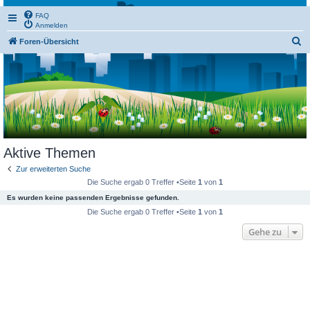
FAQ
Anmelden
S
Foren-Übersicht
u
c
h
e
Aktive Themen
Zur erweiterten Suche
Die Suche ergab 0 Treffer •Seite
1
von
1
Es wurden keine passenden Ergebnisse gefunden.
Die Suche ergab 0 Treffer •Seite
1
von
1
Gehe zu