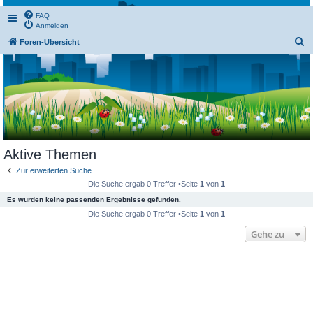
FAQ
Anmelden
S
Foren-Übersicht
u
c
h
e
Aktive Themen
Zur erweiterten Suche
Die Suche ergab 0 Treffer •Seite
1
von
1
Es wurden keine passenden Ergebnisse gefunden.
Die Suche ergab 0 Treffer •Seite
1
von
1
Gehe zu