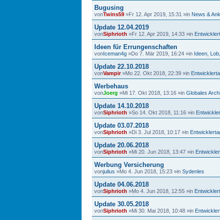
Bugusing
von
Twins59
»Fr 12. Apr 2019, 15:31 »in
News & Ank
Update 12.04.2019
von
Siphrioth
»Fr 12. Apr 2019, 14:33 »in
Entwickle
Ideen für Errungenschaften
von
Iceman4g
»Do 7. Mär 2019, 16:24 »in
Ideen, Lob
Update 22.10.2018
von
Vampir
»Mo 22. Okt 2018, 22:39 »in
Entwicklert
Werbehaus
von
Joerg
»Mi 17. Okt 2018, 13:16 »in
Globales Arch
Update 14.10.2018
von
Siphrioth
»So 14. Okt 2018, 11:16 »in
Entwickle
Update 03.07.2018
von
Siphrioth
»Di 3. Jul 2018, 10:17 »in
Entwicklert
Update 20.06.2018
von
Siphrioth
»Mi 20. Jun 2018, 13:47 »in
Entwickle
Werbung Versicherung
von
julius
»Mo 4. Jun 2018, 15:23 »in
Sydenles
Update 04.06.2018
von
Siphrioth
»Mo 4. Jun 2018, 12:55 »in
Entwickle
Update 30.05.2018
von
Siphrioth
»Mi 30. Mai 2018, 10:48 »in
Entwickle