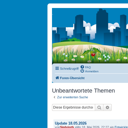
FAQ
Schnellzugriff
Anmelden
Foren-Übersicht
Unbeantwortete Themen
Zur erweiterten Suche
Suche
Erweitert
THEMEN
Update 18.05.2026
von
Siphrioth
»Mo 18. Mai 2026, 22:27 »in
Entwickl