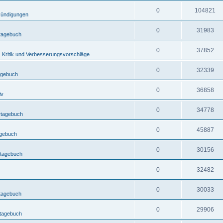
0
104821
ündigungen
0
31983
rtagebuch
0
37852
, Kritik und Verbesserungsvorschläge
0
32339
agebuch
0
36858
iv
0
34778
rtagebuch
0
45887
agebuch
0
30156
rtagebuch
0
32482
0
30033
rtagebuch
0
29906
rtagebuch