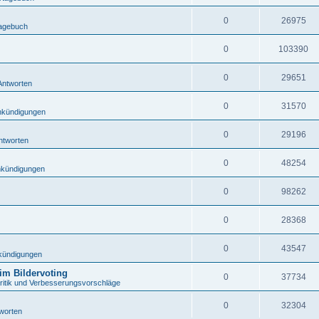
0
26975
tagebuch
0
103390
0
29651
Antworten
0
31570
nkündigungen
0
29196
ntworten
0
48254
kündigungen
0
98262
0
28368
0
43547
kündigungen
eim Bildervoting
0
37734
Kritik und Verbesserungsvorschläge
0
32304
worten