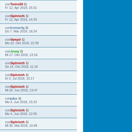
von
Twins59
Fr 12. Apr 2019, 15:31
von
Siphrioth
Fr 12. Apr 2019, 14:33
von
Iceman4g
Do 7. Mär 2019, 16:24
von
Vampir
Mo 22. Okt 2018, 22:39
von
Joerg
Mi 17. Okt 2018, 13:16
von
Siphrioth
So 14. Okt 2018, 11:16
von
Siphrioth
Di 3. Jul 2018, 10:17
von
Siphrioth
Mi 20. Jun 2018, 13:47
von
julius
Mo 4. Jun 2018, 15:23
von
Siphrioth
Mo 4. Jun 2018, 12:55
von
Siphrioth
Mi 30. Mai 2018, 10:48