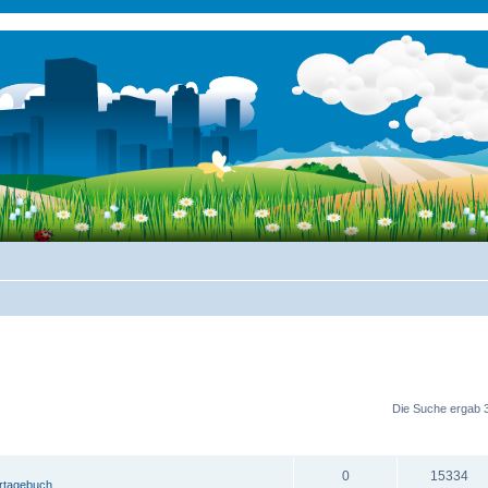
e Suche
Die Suche ergab 3
ANTWORTEN
ZUGRIFFE
0
15334
ertagebuch