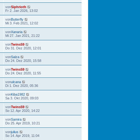
von
Siphrioth
Fr 2. Jan 2026, 13:02
von
Butterfly
Mi 3. Feb 2021, 12:02
von
Xanaria
Mi 27. Jan 2021, 21:22
von
Twins59
Do 31. Dez 2020, 12:01
von
Salza
Do 24. Dez 2020, 15:58
von
Twins59
Do 24. Dez 2020, 11:55
von
ulcana
Di 1. Dez 2020, 05:36
von
Kiba1982
Sa 3. Okt 2020, 09:03
von
Twins59
So 12. Apr 2020, 14:22
von
Samira
Do 25. Apr 2019, 10:21
von
julius
So 14. Apr 2019, 11:04