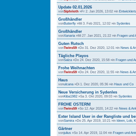
Update 02.01.2026
von
Siphrioth
»Fr 2. Jan 2026, 13:02 »in
Entwickler
Großhändler
von
Butterfly
»Mi 3. Feb 2021, 12:02 »in
Sydenles
Großhändler
von
Xanaria
»Mi 27. Jan 2021, 21:22 »in
Fragen und 
Guten Rutsch
von
Twins59
»Do 31. Dez 2020, 12:01 »in
News & A
Tägliche Playos
von
Salza
»Do 24. Dez 2020, 15:58 »in
Fragen und A
Frohe Weihnachten
von
Twins59
»Do 24. Dez 2020, 11:55 »in
News & An
Haus
von
ulcana
»Di 1. Dez 2020, 05:36 »in
Haus und Co
Neue Versicherung in Sydenles
von
Kiba1982
»Sa 3. Okt 2020, 09:03 »in
Sydenles
FROHE OSTERN!
von
Twins59
»So 12. Apr 2020, 14:22 »in
News & An
Exter Island User in der Rangliste und b
von
Samira
»Do 25. Apr 2019, 10:21 »in
Ideen, Lob, 
Gärtner
von
julius
»So 14. Apr 2019, 11:04 »in
Fragen und Ant