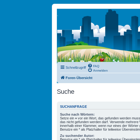
FAQ
Schnellzugriff
Anmelden
Foren-Übersicht
Suche
SUCHANFRAGE
Suche nach Wörtern:
Setze ein
+
vor ein Wort, das gefunden werden muss
das nicht gefunden werden darf. Verwende mehrere 
innerhalb einer Klammer, wenn nur eines der Wörte
Benutze ein * als Platzhalter für teilweise Übereinst
Zu suchender Autor:
Benutze ein * als Platzhalter für teilweise Übereinst