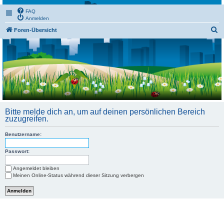
FAQ
Anmelden
S
Foren-Übersicht
u
c
h
e
Bitte melde dich an, um auf deinen persönlichen Bereich
zuzugreifen.
Benutzername:
Passwort:
Angemeldet bleiben
Meinen Online-Status während dieser Sitzung verbergen