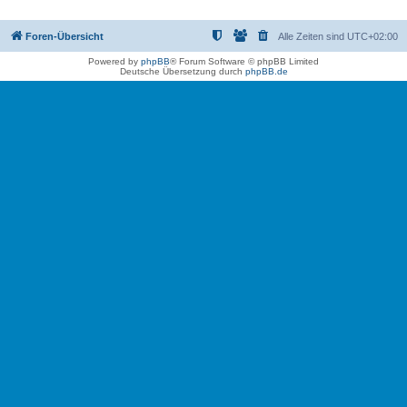
Foren-Übersicht
Alle Zeiten sind
UTC+02:00
Powered by
phpBB
® Forum Software © phpBB Limited
Deutsche Übersetzung durch
phpBB.de