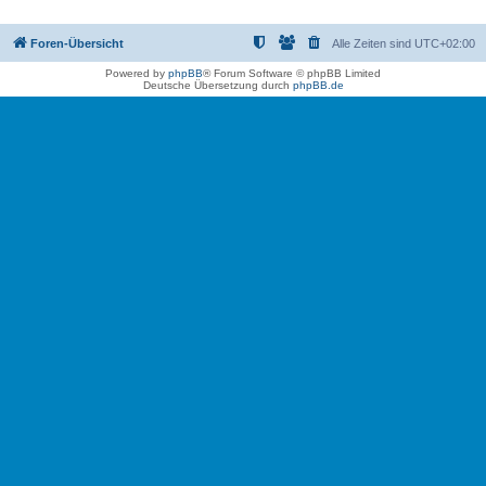
Foren-Übersicht
Alle Zeiten sind
UTC+02:00
Powered by
phpBB
® Forum Software © phpBB Limited
Deutsche Übersetzung durch
phpBB.de