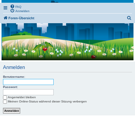
FAQ
Anmelden
S
Foren-Übersicht
u
c
h
e
Anmelden
Benutzername:
Passwort:
Angemeldet bleiben
Meinen Online-Status während dieser Sitzung verbergen