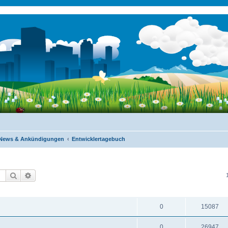
News & Ankündigungen
Entwicklertagebuch
Suche
Erweiterte Suche
ANTWORTEN
ZUGRIFFE
0
15087
0
26947