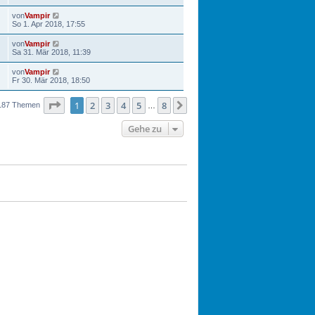
von
Vampir
So 1. Apr 2018, 17:55
von
Vampir
Sa 31. Mär 2018, 11:39
von
Vampir
Fr 30. Mär 2018, 18:50
Seite
1
von
8
1
2
3
4
5
8
Nächste
187 Themen
…
Gehe zu