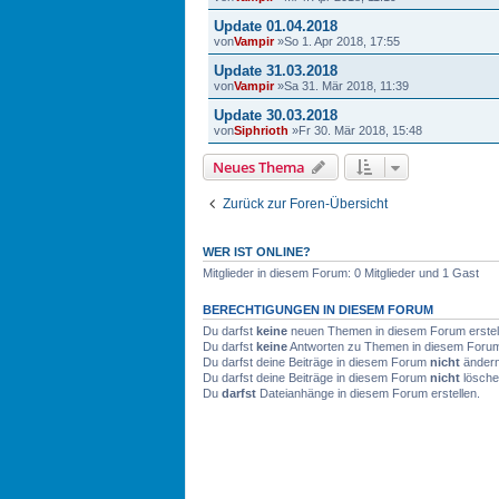
Update 01.04.2018
von
Vampir
»So 1. Apr 2018, 17:55
Update 31.03.2018
von
Vampir
»Sa 31. Mär 2018, 11:39
Update 30.03.2018
von
Siphrioth
»Fr 30. Mär 2018, 15:48
Neues Thema
Zurück zur Foren-Übersicht
WER IST ONLINE?
Mitglieder in diesem Forum: 0 Mitglieder und 1 Gast
BERECHTIGUNGEN IN DIESEM FORUM
Du darfst
keine
neuen Themen in diesem Forum erstel
Du darfst
keine
Antworten zu Themen in diesem Forum 
Du darfst deine Beiträge in diesem Forum
nicht
ändern
Du darfst deine Beiträge in diesem Forum
nicht
lösche
Du
darfst
Dateianhänge in diesem Forum erstellen.