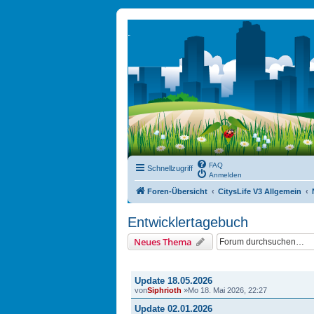
FAQ
Schnellzugriff
Anmelden
Foren-Übersicht
CitysLife V3 Allgemein
Entwicklertagebuch
Neues Thema
THEMEN
Update 18.05.2026
von
Siphrioth
»Mo 18. Mai 2026, 22:27
Update 02.01.2026