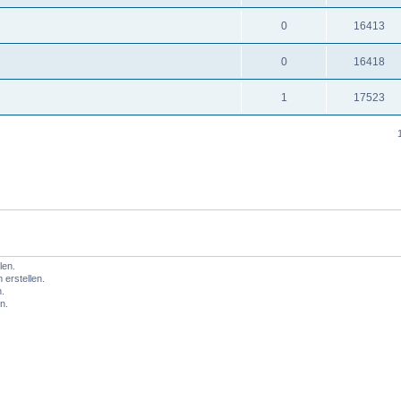
0
16413
0
16418
1
17523
len.
erstellen.
.
n.