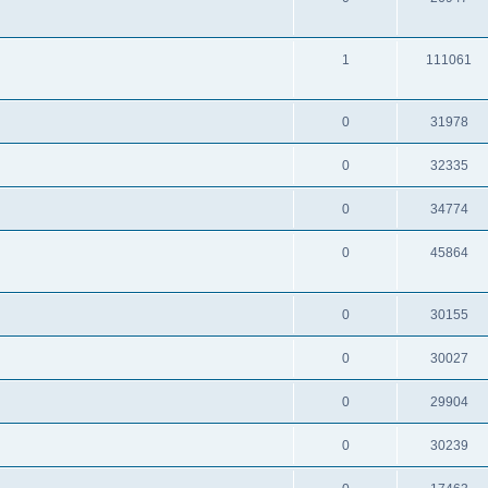
1
111061
0
31978
0
32335
0
34774
0
45864
0
30155
0
30027
0
29904
0
30239