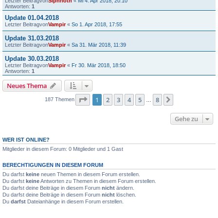
Letzter Beitragvon
Siphrioth
«
Mi 4. Apr 2018, 20:10
Antworten:
1
Update 01.04.2018
Letzter Beitragvon
Vampir
«
So 1. Apr 2018, 17:55
Update 31.03.2018
Letzter Beitragvon
Vampir
«
Sa 31. Mär 2018, 11:39
Update 30.03.2018
Letzter Beitragvon
Vampir
«
Fr 30. Mär 2018, 18:50
Antworten:
1
Neues Thema
Seite
1
von
8
1
2
3
4
5
8
Nächste
187 Themen
…
Gehe zu
WER IST ONLINE?
Mitglieder in diesem Forum: 0 Mitglieder und 1 Gast
BERECHTIGUNGEN IN DIESEM FORUM
Du darfst
keine
neuen Themen in diesem Forum erstellen.
Du darfst
keine
Antworten zu Themen in diesem Forum erstellen.
Du darfst deine Beiträge in diesem Forum
nicht
ändern.
Du darfst deine Beiträge in diesem Forum
nicht
löschen.
Du
darfst
Dateianhänge in diesem Forum erstellen.