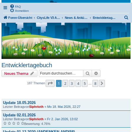
FAQ
Anmelden
S
Foren-Übersicht
CitysLife V3 Allgemein
News & Ankündigungen
Entwicklertagebuch
u
c
h
e
Entwicklertagebuch
Suche
Erweiterte Suche
Neues Thema
Seite
1
von
8
1
2
3
4
5
8
Nächste
187 Themen
…
Themen
Update 18.05.2026
Letzter Beitragvon
Siphrioth
«
Mo 18. Mai 2026, 22:27
Update 02.01.2026
Letzter Beitragvon
Siphrioth
«
Fr 2. Jan 2026, 13:02
Bewertung: 4.76%
Update 01.12.2020 (ANDENKEN ANDI58)