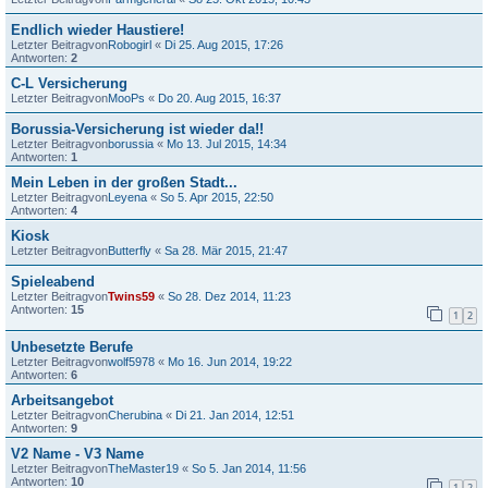
Endlich wieder Haustiere!
Letzter Beitragvon
Robogirl
«
Di 25. Aug 2015, 17:26
Antworten:
2
C-L Versicherung
Letzter Beitragvon
MooPs
«
Do 20. Aug 2015, 16:37
Borussia-Versicherung ist wieder da!!
Letzter Beitragvon
borussia
«
Mo 13. Jul 2015, 14:34
Antworten:
1
Mein Leben in der großen Stadt...
Letzter Beitragvon
Leyena
«
So 5. Apr 2015, 22:50
Antworten:
4
Kiosk
Letzter Beitragvon
Butterfly
«
Sa 28. Mär 2015, 21:47
Spieleabend
Letzter Beitragvon
Twins59
«
So 28. Dez 2014, 11:23
Antworten:
15
1
2
Unbesetzte Berufe
Letzter Beitragvon
wolf5978
«
Mo 16. Jun 2014, 19:22
Antworten:
6
Arbeitsangebot
Letzter Beitragvon
Cherubina
«
Di 21. Jan 2014, 12:51
Antworten:
9
V2 Name - V3 Name
Letzter Beitragvon
TheMaster19
«
So 5. Jan 2014, 11:56
Antworten:
10
1
2