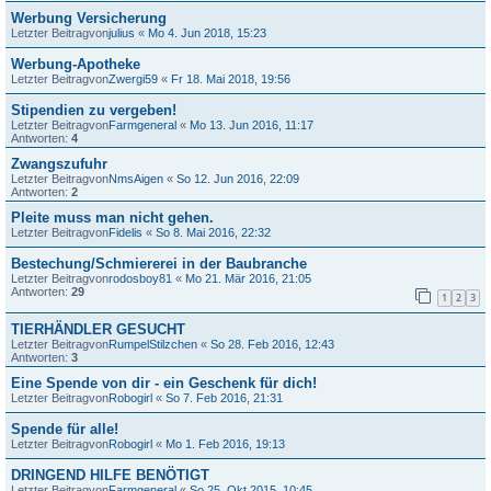
Werbung Versicherung
Letzter Beitragvon
julius
«
Mo 4. Jun 2018, 15:23
Werbung-Apotheke
Letzter Beitragvon
Zwergi59
«
Fr 18. Mai 2018, 19:56
Stipendien zu vergeben!
Letzter Beitragvon
Farmgeneral
«
Mo 13. Jun 2016, 11:17
Antworten:
4
Zwangszufuhr
Letzter Beitragvon
NmsAigen
«
So 12. Jun 2016, 22:09
Antworten:
2
Pleite muss man nicht gehen.
Letzter Beitragvon
Fidelis
«
So 8. Mai 2016, 22:32
Bestechung/Schmiererei in der Baubranche
Letzter Beitragvon
rodosboy81
«
Mo 21. Mär 2016, 21:05
Antworten:
29
1
2
3
TIERHÄNDLER GESUCHT
Letzter Beitragvon
RumpelStilzchen
«
So 28. Feb 2016, 12:43
Antworten:
3
Eine Spende von dir - ein Geschenk für dich!
Letzter Beitragvon
Robogirl
«
So 7. Feb 2016, 21:31
Spende für alle!
Letzter Beitragvon
Robogirl
«
Mo 1. Feb 2016, 19:13
DRINGEND HILFE BENÖTIGT
Letzter Beitragvon
Farmgeneral
«
So 25. Okt 2015, 10:45