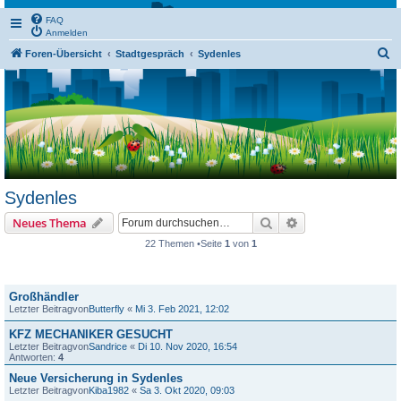
FAQ
Anmelden
S
Foren-Übersicht
Stadtgespräch
Sydenles
u
c
h
e
Sydenles
Suche
Erweiterte Suche
Neues Thema
22 Themen •Seite
1
von
1
Themen
Großhändler
Letzter Beitragvon
Butterfly
«
Mi 3. Feb 2021, 12:02
KFZ MECHANIKER GESUCHT
Letzter Beitragvon
Sandrice
«
Di 10. Nov 2020, 16:54
Antworten:
4
Neue Versicherung in Sydenles
Letzter Beitragvon
Kiba1982
«
Sa 3. Okt 2020, 09:03