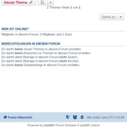
Neues Thema
2 Themen •Seite
1
von
1
Gehe zu
WER IST ONLINE?
Mitglieder in diesem Forum: 0 Mitglieder und 1 Gast
BERECHTIGUNGEN IN DIESEM FORUM
Du darfst
keine
neuen Themen in diesem Forum erstellen.
Du darfst
keine
Antworten zu Themen in diesem Forum erstellen.
Du darfst deine Beiträge in diesem Forum
nicht
ändern.
Du darfst deine Beiträge in diesem Forum
nicht
löschen.
Du darfst
keine
Dateianhänge in diesem Forum erstellen.
Foren-Übersicht
Alle Zeiten sind
UTC+02:00
Powered by
phpBB
® Forum Software © phpBB Limited