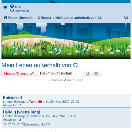
FAQ
Anmelden
S
Foren-Übersicht
Offtopic
Mein Leben außerhalb von CL
u
c
h
e
Mein Leben außerhalb von CL
Suche
Erweiterte Suche
Neues Thema
2 Themen •Seite
1
von
1
Themen
Entwickerl
Letzter Beitragvon
Twins59
«
So 29. Nov 2020, 22:23
Antworten:
7
Hallo :) [vorstellung]
Letzter Beitragvon
Transec
«
So 9. Aug 2020, 18:36
Antworten:
2
Bewertung: 4.76%