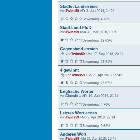
Städte-/Länderreise
von
Twins59
»Fr 3. Jan 2014, 14:04
Bewertung: 4.76%
Stadt-Land-Fluß
von
Twins59
»Sa 31. Mär 2018, 19:30
Bewertung: 19.05%
Gegenstand erraten
von
Twins59
»Mo 17. Sep 2018, 20:24
Bewertung: 23.81%
4 gewinnt
von
Twins59
»So 29. Apr 2018, 09:42
Bewertung: 28.57%
Englische Wörter
von
Cherubina
»Fr 10. Jan 2014, 21:11
Bewertung: 4.76%
Letztes Wort erstes
von
Twins59
»Mo 9. Apr 2018, 22:14
Bewertung: 9.52%
Anderes Wort
von
Twins59
»Sa 21. Apr 2018, 10:48