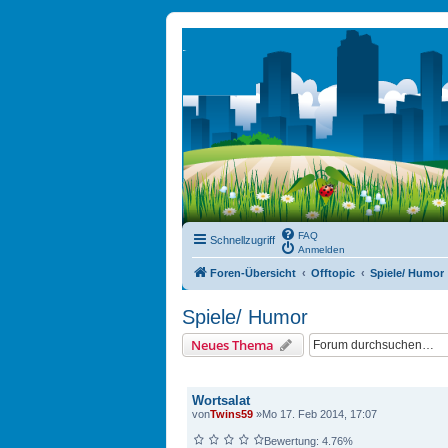
FAQ
Schnellzugriff
Anmelden
Foren-Übersicht
Offtopic
Spiele/ Humor
Spiele/ Humor
Neues Thema
THEMEN
Wortsalat
von
Twins59
»Mo 17. Feb 2014, 17:07
Bewertung: 4.76%