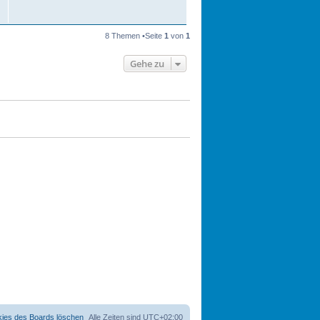
8 Themen •Seite
1
von
1
Gehe zu
kies des Boards löschen
Alle Zeiten sind
UTC+02:00