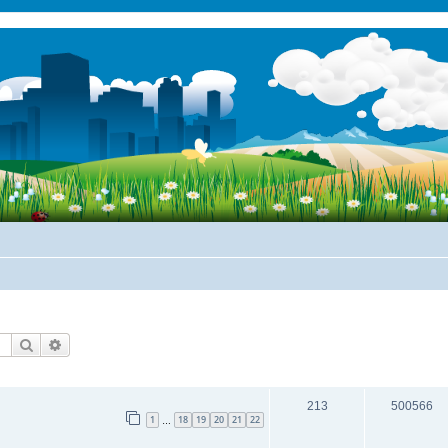
Suche
Erweiterte Suche
ANTWORTEN
ZUGRIFFE
213
500566
1
18
19
20
21
22
…