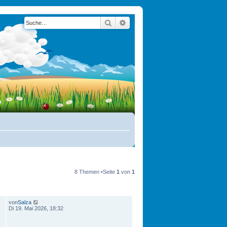
Suche
Erweiterte Suche
8 Themen •Seite
1
von
1
LETZTER BEITRAG
von
Salza
Di 19. Mai 2026, 18:32