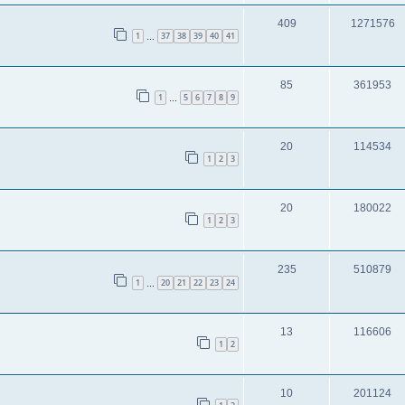
409
1271576
1
37
38
39
40
41
…
85
361953
1
5
6
7
8
9
…
20
114534
1
2
3
20
180022
1
2
3
235
510879
1
20
21
22
23
24
…
13
116606
1
2
10
201124