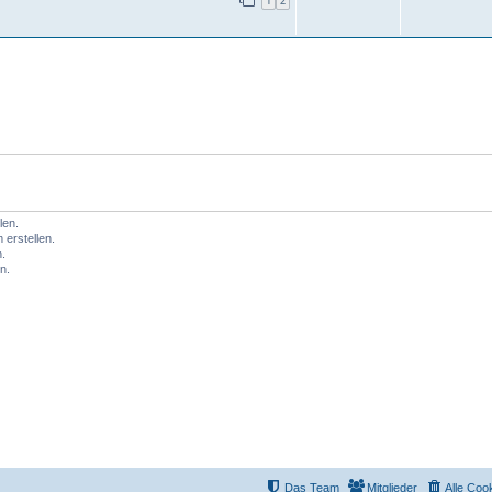
1
2
len.
erstellen.
.
n.
Das Team
Mitglieder
Alle Coo