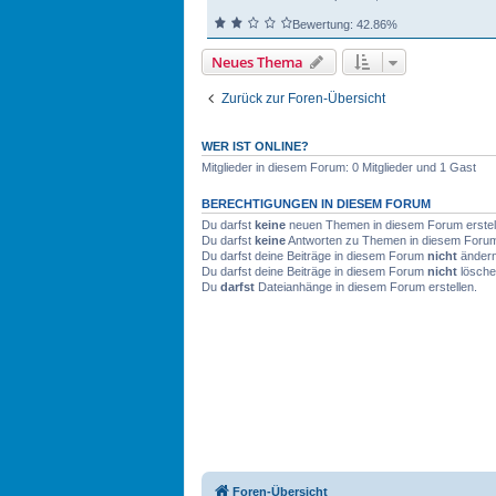
Bewertung: 42.86%
Neues Thema
Zurück zur Foren-Übersicht
WER IST ONLINE?
Mitglieder in diesem Forum: 0 Mitglieder und 1 Gast
BERECHTIGUNGEN IN DIESEM FORUM
Du darfst
keine
neuen Themen in diesem Forum erstel
Du darfst
keine
Antworten zu Themen in diesem Forum 
Du darfst deine Beiträge in diesem Forum
nicht
ändern
Du darfst deine Beiträge in diesem Forum
nicht
lösche
Du
darfst
Dateianhänge in diesem Forum erstellen.
Foren-Übersicht