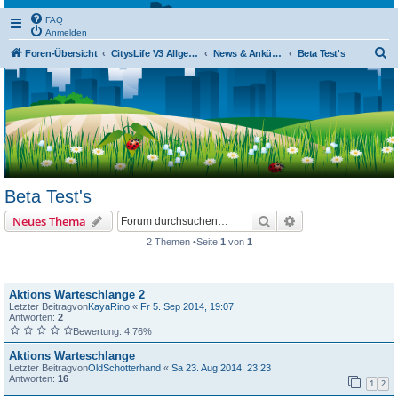
FAQ
Anmelden
S
Foren-Übersicht
CitysLife V3 Allgemein
News & Ankündigungen
Beta Test's
u
c
h
e
Beta Test's
Suche
Erweiterte Suche
Neues Thema
2 Themen •Seite
1
von
1
Themen
Aktions Warteschlange 2
Letzter Beitragvon
KayaRino
«
Fr 5. Sep 2014, 19:07
Antworten:
2
Bewertung: 4.76%
Aktions Warteschlange
Letzter Beitragvon
OldSchotterhand
«
Sa 23. Aug 2014, 23:23
Antworten:
16
1
2