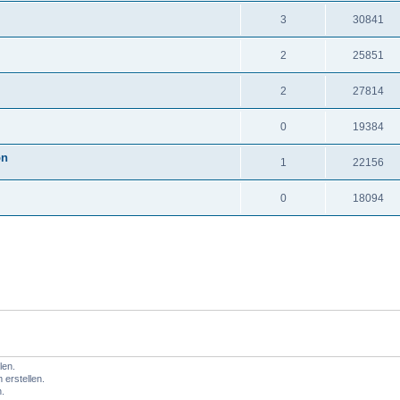
3
30841
2
25851
2
27814
0
19384
on
1
22156
l
0
18094
len.
erstellen.
.