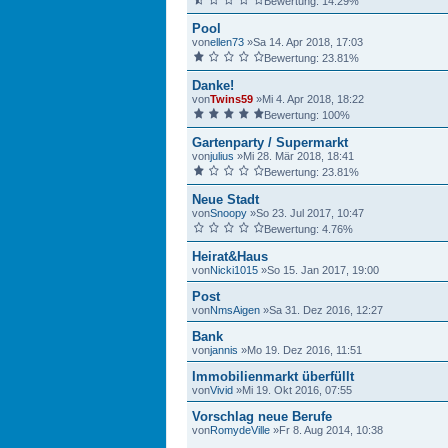
Bewertung: 14.29%
Pool
von
ellen73
»Sa 14. Apr 2018, 17:03
Bewertung: 23.81%
Danke!
von
Twins59
»Mi 4. Apr 2018, 18:22
Bewertung: 100%
Gartenparty / Supermarkt
von
julius
»Mi 28. Mär 2018, 18:41
Bewertung: 23.81%
Neue Stadt
von
Snoopy
»So 23. Jul 2017, 10:47
Bewertung: 4.76%
Heirat&Haus
von
Nicki1015
»So 15. Jan 2017, 19:00
Post
von
NmsAigen
»Sa 31. Dez 2016, 12:27
Bank
von
jannis
»Mo 19. Dez 2016, 11:51
Immobilienmarkt überfüllt
von
Vivid
»Mi 19. Okt 2016, 07:55
Vorschlag neue Berufe
von
RomydeVille
»Fr 8. Aug 2014, 10:38