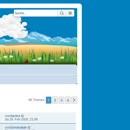
Suche
Erweiterte Suche
1
2
3
4
Nächste
88 Themen
LETZTER BEITRAG
von
Samira
Sa 29. Feb 2020, 21:56
von
Schokolade