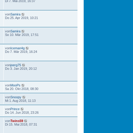
Di 7. Mai 2019, 16:37
von
Samira
Do 25. Apr 2019, 10:21
von
Samira
So 10. Mär 2019, 17:51
von
Iceman4g
Do 7. Mär 2019, 16:24
von
joerg75
Do 3. Jan 2019, 20:12
von
MooPs
Sa 20. Okt 2018, 08:30
von
Snoopy
Mi 1. Aug 2018, 11:13
von
Prince
Do 14. Jun 2018, 23:26
von
Twins59
Di 15. Mai 2018, 07:31