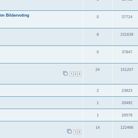
eim Bildervoting
0
37724
8
231639
0
37847
24
151207
1
2
3
2
23823
1
20492
1
20578
14
122466
1
2