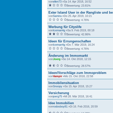
von
ellen73
»Sa 14. Apr 2018, 16:52
Bewertung: 23.81%
Exter Island User in der Rangliste und b
von
Samira
»Do 25. Apr 2019, 10:21
Bewertung: 4.76%
Werbung für Cityslife
von
Iceman4g
»Sa 9. Feb 2019, 00:18
Bewertung: 42.86%
Ideen für Errungenschaften
von
Iceman4g
»Do 7. Mär 2019, 16:24
Bewertung: 4.76%
Änderung im Immomarkt
von
Joerg
»So 14. Okt 2018, 12:15
Bewertung: 28.57%
Ideen/Vorschläge zum Immoproblem
von
Vampir
»Mo 15. Okt 2018, 22:58
Immobilensituation
von
Snoopy
»So 15. Apr 2018, 15:27
Versicherung
von
joerg75
»Mi 28. Mär 2018, 16:41
Idee Immobilien
von
rodosboy81
»Di 16. Feb 2016, 20:59