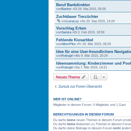
Beruf Bankdirektor
von
Banker
»Di 26. Mai 2015, 05:05
Zuchtdauer Tierzüchter
von
LanaLey
»So 20. Sep 2015, 14:24
Vorschlag Erben
von
Samira
»Di 3. Feb 2015, 18:59
Fehlende Kiosartikel
von
AlbertPike
»Fr 20. Mär 2015, 08:29
Idee für eine User-freundlichere Navigati
von
Robogirl
»Mo 9. Mär 2015, 20:24
Ideensammlung: Kinderzimmer und Poo
von
Robogirl
»Sa 7. Mär 2015, 14:21
Neues Thema
Zurück zur Foren-Übersicht
WER IST ONLINE?
Mitglieder in diesem Forum: 0 Mitglieder und 1 Gast
BERECHTIGUNGEN IN DIESEM FORUM
Du darfst
keine
neuen Themen in diesem Forum erstel
Du darfst
keine
Antworten zu Themen in diesem Forum 
Du darfst deine Beiträge in diesem Forum
nicht
ändern