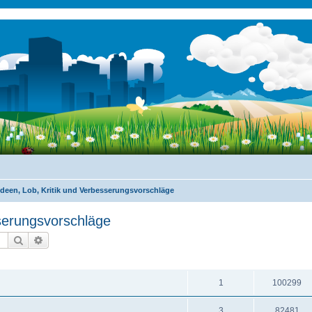
Ideen, Lob, Kritik und Verbesserungsvorschläge
sserungsvorschläge
Suche
Erweiterte Suche
ANTWORTEN
ZUGRIFFE
1
100299
3
82481