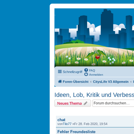
FAQ
Schnellzugriff
Anmelden
Foren-Übersicht
CitysLife V3 Allgemein
Ideen, Lob, Kritik und Verbe
Neues Thema
THEMEN
chat
von
Tilo77
»Fr 28. Feb 2020, 19:54
Fehler Freundesliste