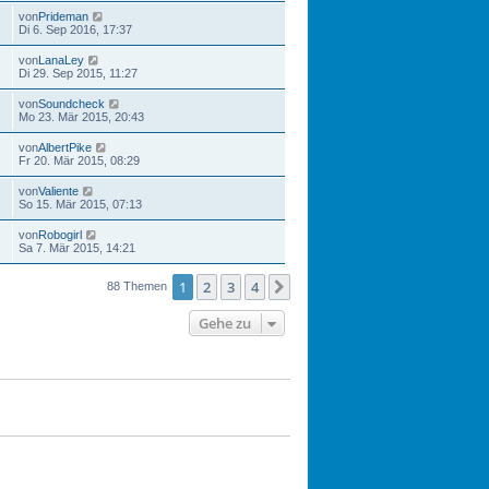
von
Prideman
Di 6. Sep 2016, 17:37
von
LanaLey
Di 29. Sep 2015, 11:27
von
Soundcheck
Mo 23. Mär 2015, 20:43
von
AlbertPike
Fr 20. Mär 2015, 08:29
von
Valiente
So 15. Mär 2015, 07:13
von
Robogirl
Sa 7. Mär 2015, 14:21
1
2
3
4
Nächste
88 Themen
Gehe zu