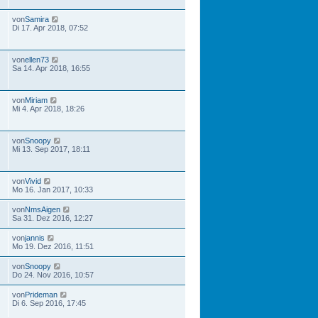
von
Samira
Di 17. Apr 2018, 07:52
von
ellen73
Sa 14. Apr 2018, 16:55
von
Miriam
Mi 4. Apr 2018, 18:26
von
Snoopy
Mi 13. Sep 2017, 18:11
von
Vivid
Mo 16. Jan 2017, 10:33
von
NmsAigen
Sa 31. Dez 2016, 12:27
von
jannis
Mo 19. Dez 2016, 11:51
von
Snoopy
Do 24. Nov 2016, 10:57
von
Prideman
Di 6. Sep 2016, 17:45