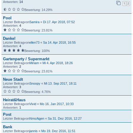
Antworten:
14
1
2
Bewertung: 14.29%
Pool
Letzter Beitragvon
Samira
«
Di 17. Apr 2018, 07:52
Antworten:
4
Bewertung: 23.81%
Danke!
Letzter Beitragvon
ellen73
«
Sa 14. Apr 2018, 16:55
Antworten:
4
Bewertung: 100%
Gartenparty / Supermarkt
Letzter Beitragvon
Miriam
«
Mi 4. Apr 2018, 18:26
Antworten:
2
Bewertung: 23.81%
Neue Stadt
Letzter Beitragvon
Snoopy
«
Mi 13. Sep 2017, 18:11
Antworten:
3
Bewertung: 4.76%
Heirat&Haus
Letzter Beitragvon
Vivid
«
Mo 16. Jan 2017, 10:33
Antworten:
1
Post
Letzter Beitragvon
NmsAigen
«
Sa 31. Dez 2016, 12:27
Bank
Letzter Beitragvon
jannis
«
Mo 19. Dez 2016, 11:51