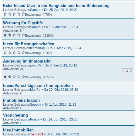
Exter Island User in der Rangliste und beim Bildervoting
Letzter Beitragvon
Samira
«
Do 25. Apr 2019, 10:21
Bewertung: 4.76%
Werbung für Cityslife
Letzter Beitragvon
Samira
«
So 10. Mär 2019, 17:51
Antworten:
8
Bewertung: 42.86%
Ideen für Errungenschaften
Letzter Beitragvon
Iceman4g
«
Do 7. Mär 2019, 16:24
Bewertung: 4.76%
Änderung im Immomarkt
Letzter Beitragvon
joerg75
«
Do 3. Jan 2019, 20:12
Antworten:
24
1
2
3
Bewertung: 28.57%
Ideen/Vorschläge zum Immoproblem
Letzter Beitragvon
MooPs
«
Sa 20. Okt 2018, 08:30
Antworten:
2
Immobilensituation
Letzter Beitragvon
Snoopy
«
Mi 1. Aug 2018, 11:13
Antworten:
1
Versicherung
Letzter Beitragvon
Prince
«
Do 14. Jun 2018, 23:26
Antworten:
1
Idee Immobilien
Letzter Beitragvon
Twins59
«
Di 15. Mai 2018, 07:31