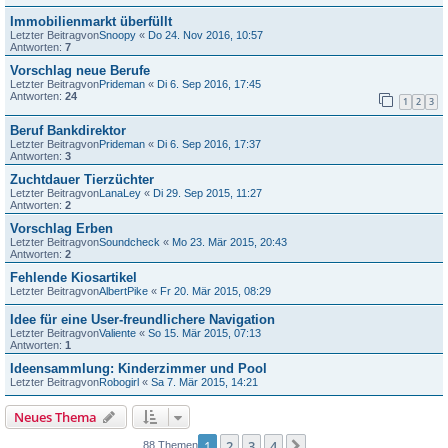
Immobilienmarkt überfüllt
Letzter Beitragvon
Snoopy
«
Do 24. Nov 2016, 10:57
Antworten:
7
Vorschlag neue Berufe
Letzter Beitragvon
Prideman
«
Di 6. Sep 2016, 17:45
Antworten:
24
1
2
3
Beruf Bankdirektor
Letzter Beitragvon
Prideman
«
Di 6. Sep 2016, 17:37
Antworten:
3
Zuchtdauer Tierzüchter
Letzter Beitragvon
LanaLey
«
Di 29. Sep 2015, 11:27
Antworten:
2
Vorschlag Erben
Letzter Beitragvon
Soundcheck
«
Mo 23. Mär 2015, 20:43
Antworten:
2
Fehlende Kiosartikel
Letzter Beitragvon
AlbertPike
«
Fr 20. Mär 2015, 08:29
Idee für eine User-freundlichere Navigation
Letzter Beitragvon
Valiente
«
So 15. Mär 2015, 07:13
Antworten:
1
Ideensammlung: Kinderzimmer und Pool
Letzter Beitragvon
Robogirl
«
Sa 7. Mär 2015, 14:21
Neues Thema
1
2
3
4
Nächste
88 Themen