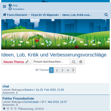
FAQ
Anmelden
S
Foren-Übersicht
CitysLife V3 Allgemein
Ideen, Lob, Kritik und Verbesserungsvorschläge
u
c
h
e
Ideen, Lob, Kritik und Verbesserungsvorschläge
Suche
Erweiterte Suche
Neues Thema
1
2
3
4
Nächste
88 Themen
Themen
chat
Letzter Beitragvon
Samira
«
Sa 29. Feb 2020, 21:56
Antworten:
1
Fehler Freundesliste
Letzter Beitragvon
Schokolade
«
Di 7. Mai 2019, 16:37
Antworten:
3
Bewertung: 23.81%