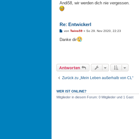
g
Andi58, wir werden dich nie vergessen.
Re: Entwickerl
B
von
Twins59
»
So 29. Nov 2020, 22:23
e
i
Danke dir
t
r
a
g
Antworten
Zurück zu „Mein Leben außerhalb von CL“
WER IST ONLINE?
Mitglieder in diesem Forum: 0 Mitglieder und 1 Gast