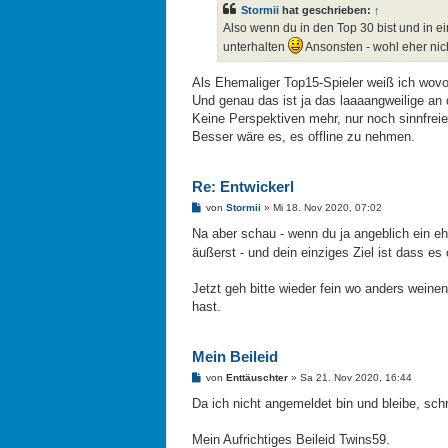
Stormii
hat geschrieben:
↑
r
a
Also wenn du in den Top 30 bist und in e
g
unterhalten
Ansonsten - wohl eher nich
Als Ehemaliger Top15-Spieler weiß ich wovo
Und genau das ist ja das laaaangweilige an
Keine Perspektiven mehr, nur noch sinnfrei
Besser wäre es, es offline zu nehmen.
Re: Entwickerl
B
von
Stormii
»
Mi 18. Nov 2020, 07:02
e
i
Na aber schau - wenn du ja angeblich ein eh
t
äußerst - und dein einziges Ziel ist dass e
r
a
g
Jetzt geh bitte wieder fein wo anders weine
hast.
Mein Beileid
B
von
Enttäuschter
»
Sa 21. Nov 2020, 16:44
e
i
Da ich nicht angemeldet bin und bleibe, schr
t
r
a
Mein Aufrichtiges Beileid Twins59.