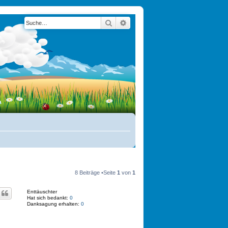
Suche
Erweiterte Suche
8 Beiträge •Seite
1
von
1
Enttäuschter
Hat sich bedankt:
0
Danksagung erhalten:
0