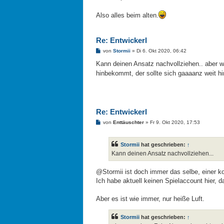
a
g
Also alles beim alten.
Re: Entwickerl
B
von
Stormii
»
Di 6. Okt 2020, 06:42
e
i
Kann deinen Ansatz nachvollziehen.. aber w
t
hinbekommt, der sollte sich gaaaanz weit hi
r
a
g
Re: Entwickerl
B
von
Enttäuschter
»
Fr 9. Okt 2020, 17:53
e
i
t
Stormii
hat geschrieben:
↑
r
a
Kann deinen Ansatz nachvollziehen...
g
@Stormii ist doch immer das selbe, einer 
Ich habe aktuell keinen Spielaccount hier, d
Aber es ist wie immer, nur heiße Luft.
Stormii
hat geschrieben:
↑