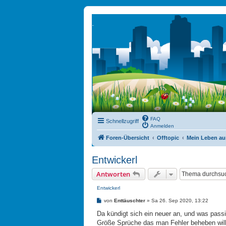
FAQ
Schnellzugriff
Anmelden
Foren-Übersicht
Offtopic
Mein Leben au
Entwickerl
Antworten
Entwickerl
B
von
Enttäuschter
»
Sa 26. Sep 2020, 13:22
e
i
Da kündigt sich ein neuer an, und was passie
t
Größe Sprüche das man Fehler beheben wil
r