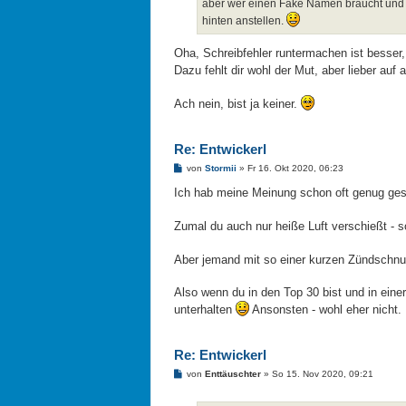
aber wer einen Fake Namen braucht und ni
hinten anstellen.
Oha, Schreibfehler runtermachen ist besser,
Dazu fehlt dir wohl der Mut, aber lieber auf
Ach nein, bist ja keiner.
Re: Entwickerl
B
von
Stormii
»
Fr 16. Okt 2020, 06:23
e
i
Ich hab meine Meinung schon oft genug ges
t
r
a
Zumal du auch nur heiße Luft verschießt - 
g
Aber jemand mit so einer kurzen Zündschnur
Also wenn du in den Top 30 bist und in eine
unterhalten
Ansonsten - wohl eher nicht.
Re: Entwickerl
B
von
Enttäuschter
»
So 15. Nov 2020, 09:21
e
i
t