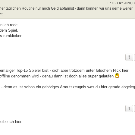
Fr 16. Okt 2020, 0
iner täglichen Routine nur noch Geld abfarmst - dann können wir uns gerne weiter
t.
n ich rede.
 dem Spiel.
es rumklicken.
emaliger Top-15 Spieler bist - dich aber trotzdem unter falschem Nick hier
s offline genommen wird - genau dann ist doch alles super gelaufen
n - denn es ist schon ein gehöriges Armutszeugnis was du hier gerade abgeleg
eibe ich hier.