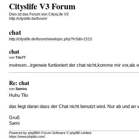
Cityslife V3 Forum
Dies ist das Forum von CitysLife V3
http://cityslife.de/forum/
chat
http://cityslife.de/forum/viewtopic.php?f=5&t=1515
chat
von
Tilo77
moinsen...irgenwie funtioniert der chat nicht,komme mir vor,als 
Re: chat
von
Samira
Huhu Tilo
das liegt daran dass der Chat nicht benutzt wird. Nur ab und an 
Gruß
Sami
Powered by phpBB® Forum Software © phpBB Limited
https://www.phpbb.com/