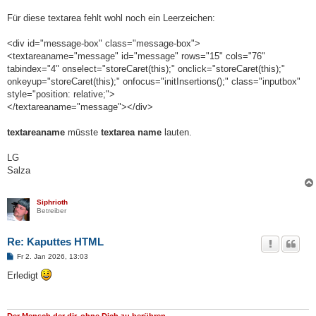
Für diese textarea fehlt wohl noch ein Leerzeichen:
<div id="message-box" class="message-box">
<textareaname="message" id="message" rows="15" cols="76"
tabindex="4" onselect="storeCaret(this);" onclick="storeCaret(this);"
onkeyup="storeCaret(this);" onfocus="initInsertions();" class="inputbox"
style="position: relative;">
</textareaname="message"></div>
textareaname
müsste
textarea name
lauten.
LG
Salza
Siphrioth
Betreiber
Re: Kaputtes HTML
B
Fr 2. Jan 2026, 13:03
e
i
Erledigt
t
r
a
g
Der Mensch der dir, ohne Dich zu berühren,