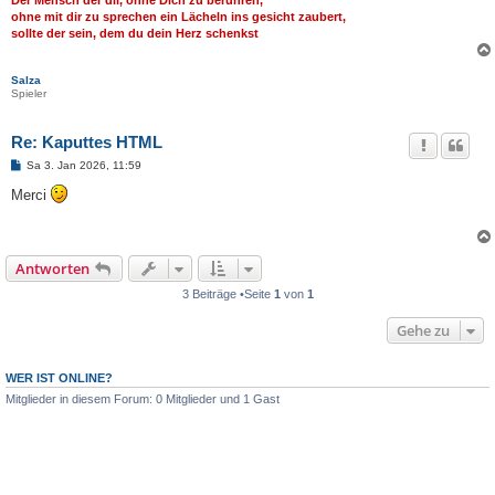
ohne mit dir zu sprechen ein Lächeln ins gesicht zaubert,
sollte der sein, dem du dein Herz schenkst
Salza
Spieler
Re: Kaputtes HTML
B
Sa 3. Jan 2026, 11:59
e
i
Merci
t
r
a
g
Antworten
3 Beiträge •Seite
1
von
1
Gehe zu
WER IST ONLINE?
Mitglieder in diesem Forum: 0 Mitglieder und 1 Gast