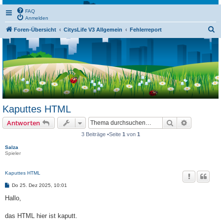
FAQ
Anmelden
S
Foren-Übersicht
CitysLife V3 Allgemein
Fehlerreport
u
c
h
e
Kaputtes HTML
Suche
Erweiterte
Antworten
3 Beiträge •Seite
1
von
1
Salza
Spieler
Kaputtes HTML
B
Do 25. Dez 2025, 10:01
e
i
Hallo,
t
r
a
das HTML hier ist kaputt.
g