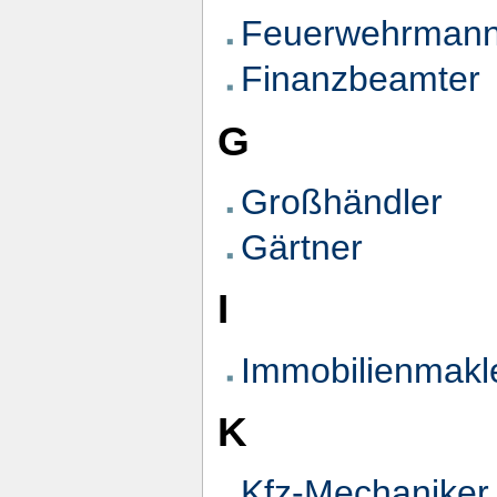
Feuerwehrman
Finanzbeamter
G
Großhändler
Gärtner
I
Immobilienmakl
K
Kfz-Mechaniker