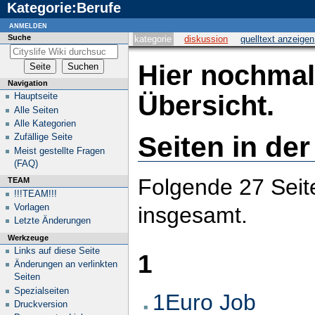
Kategorie:Berufe
anmelden
Suche
kategorie
diskussion
quelltext anzeigen
Hier nochmal 
Navigation
Übersicht.
Hauptseite
Alle Seiten
Alle Kategorien
Seiten in de
Zufällige Seite
Meist gestellte Fragen
(FAQ)
Folgende 27 Seite
TEAM
!!!TEAM!!!
Vorlagen
insgesamt.
Letzte Änderungen
Werkzeuge
Links auf diese Seite
1
Änderungen an verlinkten
Seiten
Spezialseiten
1Euro Job
Druckversion