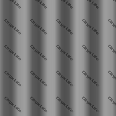
Stadtnews Cityslife?
10.08.2026 - 06:20
Waysti hat BabsiW geknubbelt.
Stadtnews Cityslife?
10.08.2026 - 06:12
Waysti hat WernerG geknubbelt.
Stadtnews Cityslife?