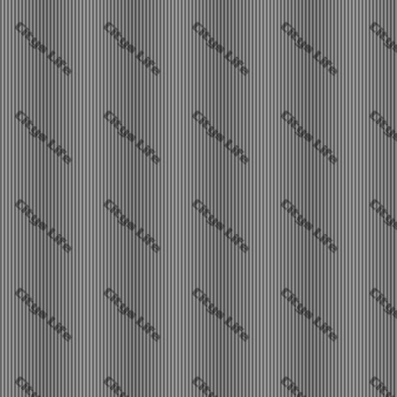
10.08.2026 - 06:12
Waysti hat BabsiW geknubbelt.
Stadtnews Cityslife?
10.08.2026 - 06:09
Kreidebleich sieht man Waysti im
Wartezimmer des Krankenhauses sitze
Stadtnews Cityslife?
10.08.2026 - 06:09