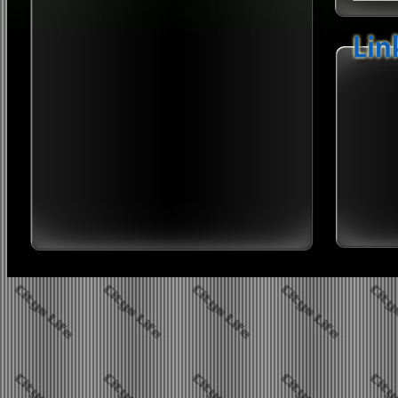
Stadtnews Cityslife?
Twi
10.08.2026 - 06:21
Waysti joggt ein paar Runden um den
Sip
Block.
B
2026 neues Jahr, neues Glü
Stadtnews Cityslife?
10.08.2026 - 06:20
Waysti hat WernerG geknubbelt.