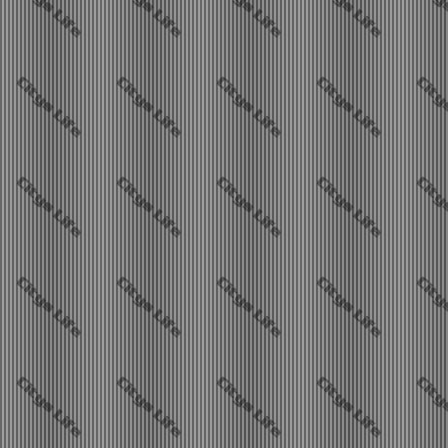
Waysti repariert seine Immobilien.
Stadtnews Cityslife?
10.08.2026 - 02:03
SirMick repariert seine Immobilien.