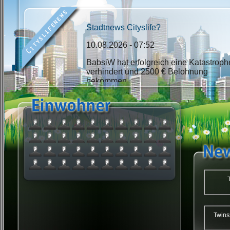
Stadtnews Cityslife?
10.08.2026 - 07:52
BabsiW hat erfolgreich eine Katastroph
verhindert und 2500 € Belohnung
bekommen.
Stadtnews Cityslife?
10.08.2026 - 07:30
Das Hochwasser hat die Stadt
Twi
(Standesamt) erwischt.
Twins59 : Twin