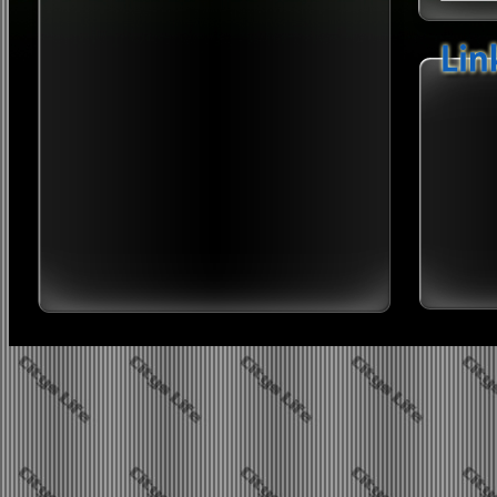
Twi
Sip
B
2026 neues Jahr, neues Glü