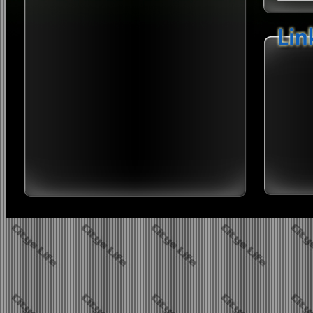
Twi
Sip
B
2026 neues Jahr, neues Glü