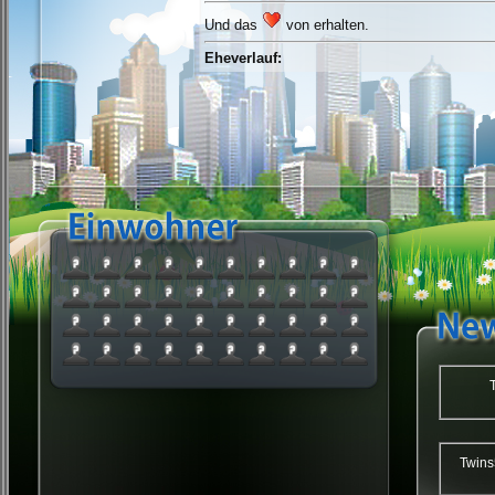
Und das
von
erhalten.
Eheverlauf:
Twi
Twins59 : Twin