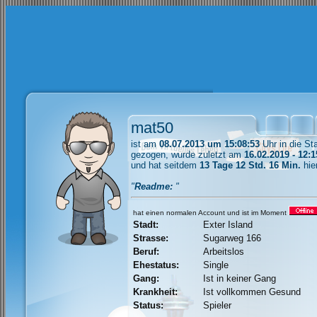
mat50
ist am
08.07.2013 um 15:08:53
Uhr in die St
gezogen, wurde zuletzt am
16.02.2019 - 12:1
und hat seitdem
13 Tage 12 Std. 16 Min.
hie
"
Readme:
"
hat einen normalen Account und ist im Moment
Stadt:
Exter Island
Strasse:
Sugarweg 166
Beruf:
Arbeitslos
Ehestatus:
Single
Gang:
Ist in keiner Gang
Krankheit:
Ist vollkommen Gesund
Status:
Spieler