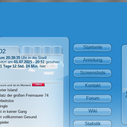
Startseite
02
um 20:38:35
Uhr in die Stadt
Anleitung
letzt am
01.07.2025 - 20:51
gesehen
1 Tage 12 Std. 24 Min.
hier
Screenshots
Kontakt
count und ist im Moment
.
xter Island
latz der großen Freimaurer 74
Forum
rbeitslos
ingle
Wiki
st in keiner Gang
st vollkommen Gesund
pieler
Statistik