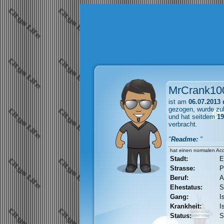
MrCrank10
ist am
06.07.2013 
gezogen, wurde zu
und hat seitdem
19
verbracht.
"
Readme:
"
hat einen normalen Ac
Stadt:
E
Strasse:
P
Beruf:
A
Ehestatus:
S
Gang:
I
Krankheit:
I
Status:
S