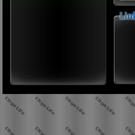
Twi
Sip
B
2026 neues Jahr, neues Glü