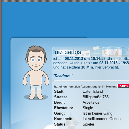
luiz carlos
ist am
08.11.2013 um 19:14:58
Uhr in die St
gezogen, wurde zuletzt am
08.11.2013 - 19:2
und hat seitdem
10 Min.
hier verbracht.
"
Readme:
"
hat einen normalen Account und ist im Moment
Stadt:
Exter Island
Strasse:
Billigstraße 755
Beruf:
Arbeitslos
Ehestatus:
Single
Gang:
Ist in keiner Gang
Krankheit:
Ist vollkommen Gesund
Status:
Spieler