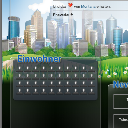
Und das
von
Montana
erhalten.
Eheverlauf:
Twi
Twins59 : Twin