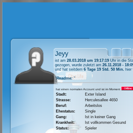
Jeyy
ist am
28.03.2018 um 19:17:19
Uhr in die St
gezogen, wurde zuletzt am
26.11.2018 - 18:0
und hat seitdem
6 Tage 19 Std. 50 Min.
hier
"
Readme:
"
hat einen normalen Account und ist im Moment
Stadt:
Exter Island
Strasse:
Herculesallee 4650
Beruf:
Arbeitslos
Ehestatus:
Single
Gang:
Ist in keiner Gang
Krankheit:
Ist vollkommen Gesund
Status:
Spieler