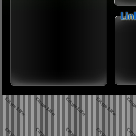
Twi
Sip
B
2026 neues Jahr, neues Glü